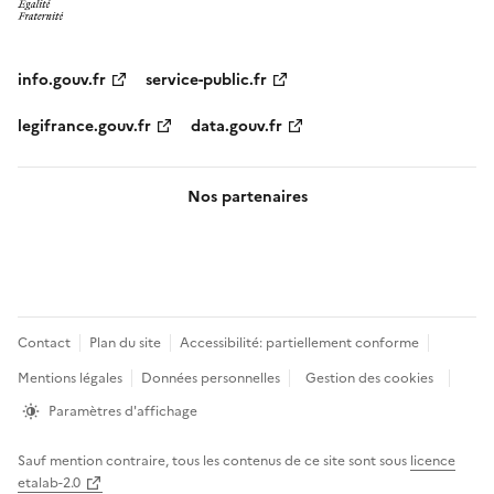
info.gouv.fr
service-public.fr
legifrance.gouv.fr
data.gouv.fr
Nos partenaires
Pied
Contact
Plan du site
Accessibilité: partiellement conforme
de
Mentions légales
Données personnelles
Gestion des cookies
page
Paramètres d'affichage
Sauf mention contraire, tous les contenus de ce site sont sous
licence
etalab-2.0