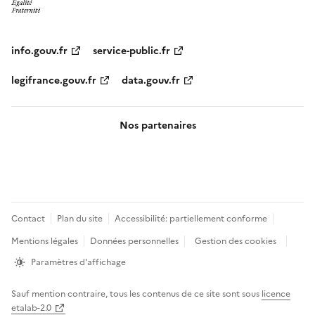
info.gouv.fr
service-public.fr
legifrance.gouv.fr
data.gouv.fr
Nos partenaires
Pied
Contact
Plan du site
Accessibilité: partiellement conforme
de
Mentions légales
Données personnelles
Gestion des cookies
page
Paramètres d'affichage
Sauf mention contraire, tous les contenus de ce site sont sous
licence
etalab-2.0